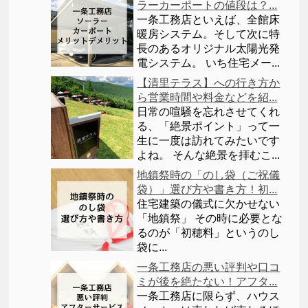
ラーカーポートの値段は？...
一条工務店といえば、全館床
暖房システム。そして次に特
長のあるオリジナル太陽光発
電システム。 いち住宅メー...
【清里テラス】への行き方か
ら営業時間や料金などを紹...
日常の喧騒を忘れさせてくれ
る、「絶景ポイント」って一
生に一度は訪れてみたいです
よね。 そんな絶景を拝むこ...
地鎮祭時の「のし袋（ご祝儀
袋）」選び方や書き方！初...
住宅建築の儀式に欠かせない
「地鎮祭」 その時に必要とな
るのが「初穂料」というのし
袋に...
一条工務店の悪い評判や口コ
ミが後を絶たない！アフタ...
一条工務店に限らず、ハウス