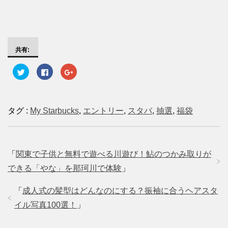
共有:
ク
F
ク
リ
a
リ
ッ
c
ッ
ク
e
ク
し
b
し
て
o
て
T
o
G
タグ :
My Starbucks
,
エントリー
,
スタバ
,
抽選
,
福袋
w
k
o
i
で
o
t
共
g
t
有
l
e
す
e
r
る
+
で
に
で
「
関東で子供と無料で遊べる川遊び！鮎のつかみ取りが
共
は
共
有
ク
有
(
リ
(
できる「やな」を那珂川で体験
」
新
ッ
新
し
ク
し
い
し
い
「
成人式の髪型はどんなのにする？振袖に合うヘアスタ
ウ
て
ウ
ィ
く
ィ
ン
だ
ン
イル写真100選！
」
ド
さ
ド
ウ
い
ウ
で
(
で