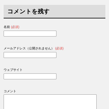
開
新
開
き
し
き
ま
い
ま
す
ウ
す
コメントを残す
)
ィ
)
ン
ド
ウ
で
開
名前
(必須)
き
ま
す
)
メールアドレス（公開されません）
(必須)
ウェブサイト
コメント