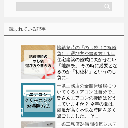
読まれている記事
地鎮祭時の「のし袋（ご祝儀
袋）」選び方や書き方！初...
住宅建築の儀式に欠かせない
「地鎮祭」 その時に必要とな
るのが「初穂料」というのし
袋に...
一条工務店の全館床暖房につ
いてくるエアコンは自分で...
皆さんエアコンの掃除はどう
していますか？ 今年の夏は、
湿度が高く不快な時間を多く
過ごしました。 そ...
一条工務店24時間換気システ