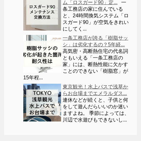
ム「ロスガード90」定...
一
条工務店の家に住んでいる
と、24時間換気システム「ロ
スガード90」が空気をきれい
にしてく...
一条工務店が誇る「樹脂サッ
シ」は劣化するの？5年経...
高気密・高断熱住宅の代名詞
ともいえる「一条工務店の
家」には、断熱性能に欠かす
ことのできない「樹脂窓」が
15年程...
東京観光！水上バスで浅草か
らお台場までエメラルダス...
連休などが続くと、子供と何
をして遊んだらいいのか迷い
ますよね。 季節によっては、
川辺で水遊びもできないし...