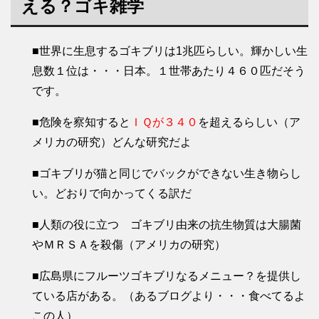
える？ゴキ雑学
■世界に生息するゴキブリは1兆匹らしい。輝かしい生
息数１位は・・・日本。１世帯あたり４６０匹だそう
です。
■危険を察知すると
ＩＱが３４０
を超えるらしい（ア
メリカの研究）どんな研究だよ
■ゴキブリが猫と同じでバックができない生き物らし
い。どおりで向かってくる訳だ
■人類の役に立つ ゴキブリ由来の抗生物質は大腸菌
やＭＲＳＡを殺傷（アメリカの研究）
■広島県にフルーツゴキブリなるメニュー？を提供し
ている店がある。（あるブログより・・・食べてるよ
この人）