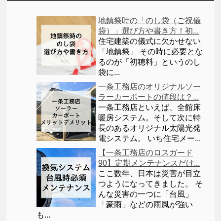
地鎮祭時の「のし袋（ご祝儀
袋）」選び方や書き方！初...
住宅建築の儀式に欠かせない
「地鎮祭」 その時に必要とな
るのが「初穂料」というのし
袋に...
一条工務店のオリジナルソー
ラーカーポートの値段は？...
一条工務店といえば、全館床
暖房システム。そして次に特
長のあるオリジナル太陽光発
電システム。 いち住宅メー...
【一条工務店のロスガード
90】定期メンテナンスだけ...
ここ数年、日本は災害が目立
つようになってきました。 そ
んな災害の一つに「台風」
「豪雨」などの雨風が強い
も...