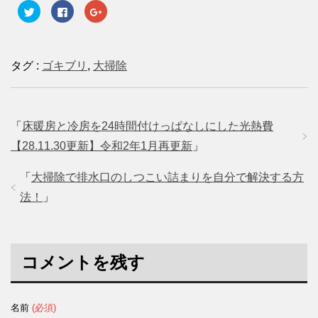
ク
F
ク
リ
a
リ
ッ
c
ッ
ク
e
ク
し
b
し
て
o
て
T
o
G
タグ :
ゴキブリ
,
大掃除
w
k
o
i
で
o
t
共
g
t
有
l
e
す
e
r
る
+
で
に
で
「
床暖房と冷房を24時間付けっぱなしにした光熱費
共
は
共
有
ク
有
(
リ
(
【28.11.30更新】令和2年1月再更新
」
新
ッ
新
し
ク
し
い
し
い
「
大掃除で排水口のしつこい詰まりを自分で解決する方
ウ
て
ウ
ィ
く
ィ
ン
だ
ン
法！
」
ド
さ
ド
ウ
い
ウ
で
(
で
開
新
開
き
し
き
ま
い
ま
す
ウ
す
コメントを残す
)
ィ
)
ン
ド
ウ
で
開
名前
(必須)
き