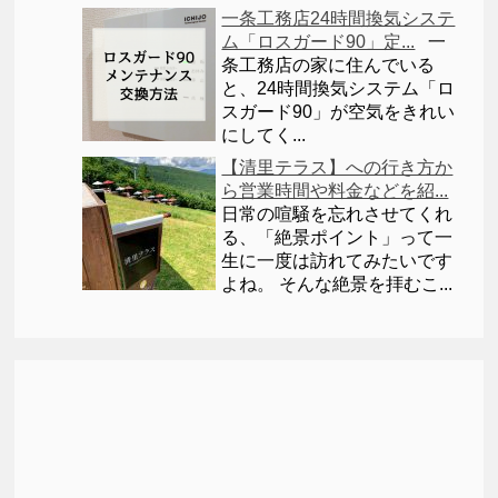
一条工務店24時間換気システ
ム「ロスガード90」定...
一
条工務店の家に住んでいる
と、24時間換気システム「ロ
スガード90」が空気をきれい
にしてく...
【清里テラス】への行き方か
ら営業時間や料金などを紹...
日常の喧騒を忘れさせてくれ
る、「絶景ポイント」って一
生に一度は訪れてみたいです
よね。 そんな絶景を拝むこ...