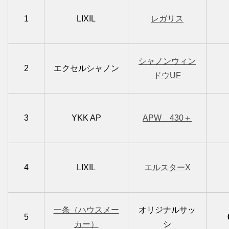
1
LIXIL
レガリス
シャノンウィン
2
エクセルシャノン
ドウUF
3
YKK AP
APW 430＋
4
LIXIL
エルスターX
一条（ハウスメー
オリジナルサッ
5
カー）
シ