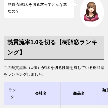
熱貫流率1.0を切る窓ってどんな窓
なの？
熱貫流率1.0を切る【樹脂窓ランキ
ング】
この熱貫流率（U値）が1.0を切る性能を有している樹脂窓
をランキングしました。
ラン
熱
会社名
商品名
ク