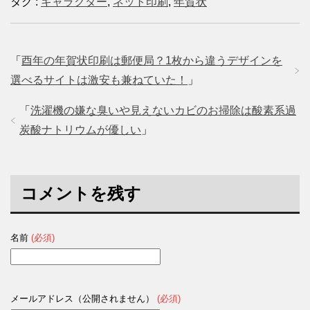
タグ :
キャラクター
,
ネット印刷
,
年賀状
w
k
o
i
で
o
t
共
g
t
有
l
e
す
e
r
る
+
で
に
で
「
酉年の年賀状印刷は郵便局？1枚から違うデザインを
共
は
共
有
ク
有
(
リ
(
選べるサイトは激安も兼ねていた！
」
新
ッ
新
し
ク
し
い
し
い
「
洗濯機の嫌な臭いや見えないカビのお掃除は酸素系過
ウ
て
ウ
ィ
く
ィ
ン
だ
ン
炭酸ナトリウムが優しい
」
ド
さ
ド
ウ
い
ウ
で
(
で
開
新
開
き
し
き
ま
い
ま
す
ウ
す
コメントを残す
)
ィ
)
ン
ド
ウ
で
開
名前
(必須)
き
ま
す
)
メールアドレス（公開されません）
(必須)