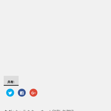
共有:
ク
F
ク
リ
a
リ
ッ
c
ッ
ク
e
ク
し
b
し
て
o
て
T
o
G