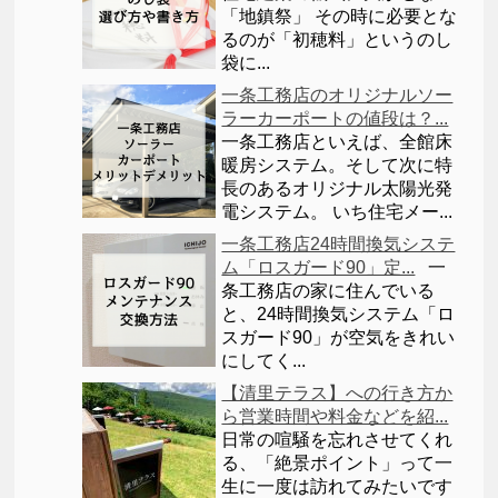
「地鎮祭」 その時に必要とな
るのが「初穂料」というのし
袋に...
一条工務店のオリジナルソー
ラーカーポートの値段は？...
一条工務店といえば、全館床
暖房システム。そして次に特
長のあるオリジナル太陽光発
電システム。 いち住宅メー...
一条工務店24時間換気システ
ム「ロスガード90」定...
一
条工務店の家に住んでいる
と、24時間換気システム「ロ
スガード90」が空気をきれい
にしてく...
【清里テラス】への行き方か
ら営業時間や料金などを紹...
日常の喧騒を忘れさせてくれ
る、「絶景ポイント」って一
生に一度は訪れてみたいです