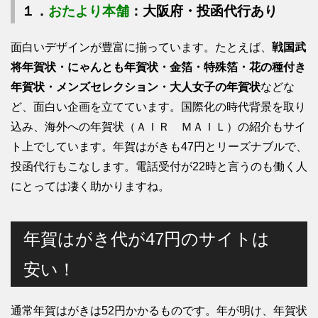
１．
おたより本舗
：大阪府・投函代行あり
面白いデザインが豊富に揃っています。たとえば、
戦国武
将年賀状・にゃんとも年賀状・金箔・特殊箔・花の種付き
年賀状・メンズセレクション・大人女子の年賀状
などな
ど、面白い企画を立てています。国際化の時代背景を取り
込み、海外への年賀状（ＡＩＲ ＭＡＩＬ）の紹介もサイ
ト上でしています。年賀はがきも47円とリーズナブルで、
投函代行もこなします。電話受付が22時と言うのも働く人
にとっては凄く助かりますね。
年賀はがき代が47円のサイトは
安い！
通常年賀はがきは52円かかるものです。年が明け、年賀状