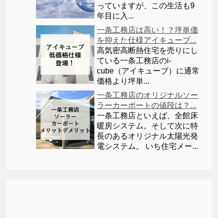
っていますが、この生活も9
年目に入...
一条工務店は高い！？坪単価
を抑えた仕様アイキューブ...
高気密高断熱住宅を売りにし
ている一条工務店のi-
cube（アイキューブ）に通常
価格より坪単...
一条工務店のオリジナルソー
ラーカーポートの値段は？...
一条工務店といえば、全館床
暖房システム。そして次に特
長のあるオリジナル太陽光発
電システム。 いち住宅メー...