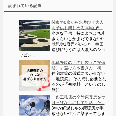
読まれている記事
関東で0歳から水遊び！大人
も子供も楽しめる高尾山5...
小さな子供、特によちよち歩
きくらいしかまだできない0
歳児や1歳児がいると、毎回
遊びに行くのは人混みのショ
ッピン...
地鎮祭時の「のし袋（ご祝儀
袋）」選び方や書き方！初...
住宅建築の儀式に欠かせない
「地鎮祭」 その時に必要とな
るのが「初穂料」というのし
袋に...
一条工務店の全館床暖房をつ
けっぱなしにして生活した...
8年が経過し冬の床暖房が手
放せない生活に染まってしま