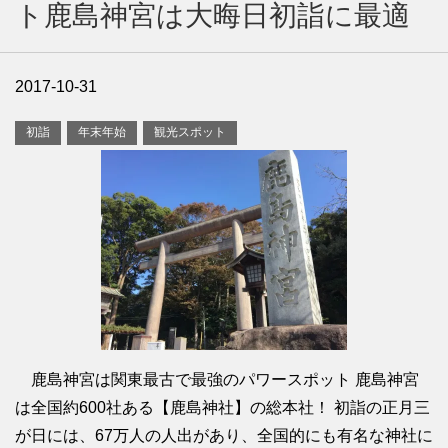
ト鹿島神宮は大晦日初詣に最適
2017-10-31
初詣
年末年始
観光スポット
鹿島神宮は関東最古で最強のパワースポット 鹿島神宮
は全国約600社ある【鹿島神社】の総本社！ 初詣の正月三
が日には、67万人の人出があり、全国的にも有名な神社に