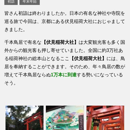
初詣
年末年始
皆さん初詣は終わりましたか。日本の有名な神社や寺院を
巡る旅で今回は、京都にある伏見稲荷大社におじゃまして
きました。
千本鳥居で有名な
【伏見稲荷大社】
は大変観光客も多く国
外からの観光客も押し寄せていました。全国に約3万社あ
る稲荷神社の総本山となるここ
【伏見稲荷大社】
には、鳥
居を奉納することができます。そのため、年々鳥居の数が
増えて千本鳥居ならぬ
1万本に到達
する勢いになっている
そう。