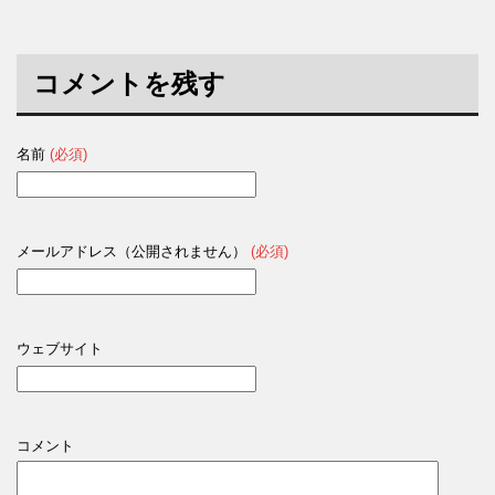
ウ
い
ウ
で
(
で
開
新
開
き
し
き
ま
い
ま
す
ウ
す
コメントを残す
)
ィ
)
ン
ド
ウ
で
開
名前
(必須)
き
ま
す
)
メールアドレス（公開されません）
(必須)
ウェブサイト
コメント