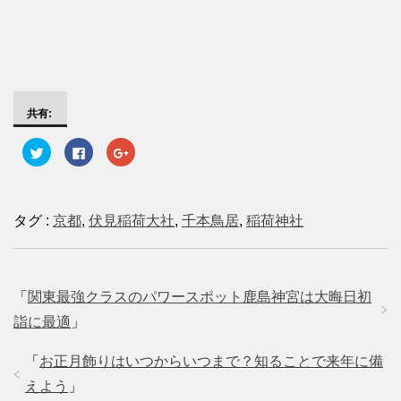
共有:
ク
F
ク
リ
a
リ
ッ
c
ッ
ク
e
ク
し
b
し
て
o
て
T
o
G
タグ :
京都
,
伏見稲荷大社
,
千本鳥居
,
稲荷神社
w
k
o
i
で
o
t
共
g
t
有
l
e
す
e
r
る
+
で
に
で
「
関東最強クラスのパワースポット鹿島神宮は大晦日初
共
は
共
有
ク
有
(
リ
(
詣に最適
」
新
ッ
新
し
ク
し
い
し
い
「
お正月飾りはいつからいつまで？知ることで来年に備
ウ
て
ウ
ィ
く
ィ
ン
だ
ン
えよう
」
ド
さ
ド