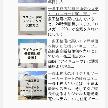
年目に入...
一条工務店24時間換気システ
ム「ロスガード90」定...
一
条工務店の家に住んでいる
と、24時間換気システム「ロ
スガード90」が空気をきれい
にしてく...
一条工務店は高い！？坪単価
を抑えた仕様アイキューブ...
高気密高断熱住宅を売りにし
ている一条工務店のi-
cube（アイキューブ）に通常
価格より坪単...
一条工務店のオリジナルソー
ラーカーポートの値段は？...
一条工務店といえば、全館床
暖房システム。そして次に特
長のあるオリジナル太陽光発
電システム。 いち住宅メー...