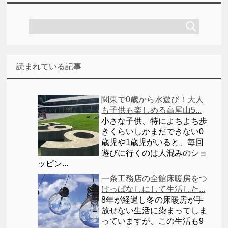
読まれている記事
関東で0歳から水遊び！大人
も子供も楽しめる高尾山5...
小さな子供、特によちよち歩
きくらいしかまだできない0
歳児や1歳児がいると、毎回
遊びに行くのは人混みのショ
ッピン...
一条工務店の全館床暖房をつ
けっぱなしにして生活した...
8年が経過し冬の床暖房が手
放せない生活に染まってしま
っていますが、この生活も9