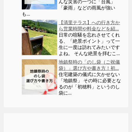
んな災害の一つに「台風」
「豪雨」などの雨風が強い
も...
【清里テラス】への行き方か
ら営業時間や料金などを紹...
日常の喧騒を忘れさせてくれ
る、「絶景ポイント」って一
生に一度は訪れてみたいです
よね。 そんな絶景を拝むこ...
地鎮祭時の「のし袋（ご祝儀
袋）」選び方や書き方！初...
住宅建築の儀式に欠かせない
「地鎮祭」 その時に必要とな
るのが「初穂料」というのし
袋に...