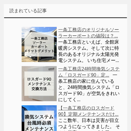
読まれている記事
一条工務店のオリジナルソー
ラーカーポートの値段は？...
一条工務店といえば、全館床
暖房システム。そして次に特
長のあるオリジナル太陽光発
電システム。 いち住宅メー...
一条工務店24時間換気システ
ム「ロスガード90」定...
一
条工務店の家に住んでいる
と、24時間換気システム「ロ
スガード90」が空気をきれい
にしてく...
【一条工務店のロスガード
90】定期メンテナンスだけ...
ここ数年、日本は災害が目立
つようになってきました。 そ