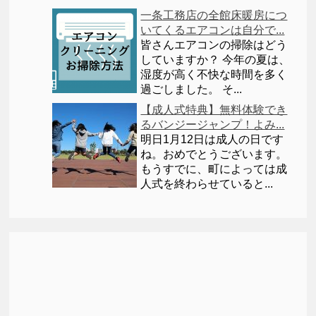
一条工務店の全館床暖房につ
いてくるエアコンは自分で...
皆さんエアコンの掃除はどう
していますか？ 今年の夏は、
湿度が高く不快な時間を多く
過ごしました。 そ...
【成人式特典】無料体験でき
るバンジージャンプ！よみ...
明日1月12日は成人の日です
ね。おめでとうございます。
もうすでに、町によっては成
人式を終わらせていると...