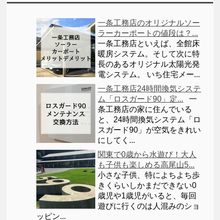
一条工務店のオリジナルソー
ラーカーポートの値段は？...
一条工務店といえば、全館床
暖房システム。そして次に特
長のあるオリジナル太陽光発
電システム。 いち住宅メー...
一条工務店24時間換気システ
ム「ロスガード90」定...
一
条工務店の家に住んでいる
と、24時間換気システム「ロ
スガード90」が空気をきれい
にしてく...
関東で0歳から水遊び！大人
も子供も楽しめる高尾山5...
小さな子供、特によちよち歩
きくらいしかまだできない0
歳児や1歳児がいると、毎回
遊びに行くのは人混みのショ
ッピン...