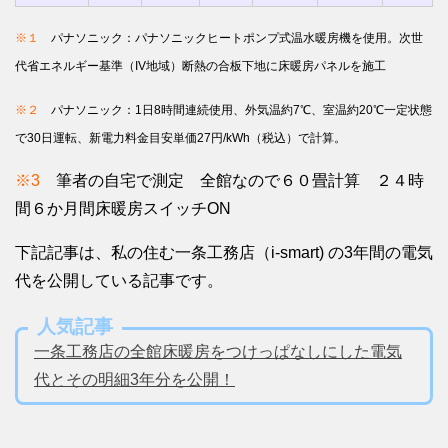
※１
パナソニック：パナソニックヒートポンプ式温水暖房機を使用。次世
代省エネルギー基準（IV地域）断熱の合板下地に床暖房パネルを施工
※２
パナソニック：1日8時間連続使用、外気温約7℃、室温約20℃一定状態
で30日運転、新電力料金目安単価27円/kWh（税込）で計算。
※3
筆者の自宅で測定 全館なので６０畳計算 ２４時
間６か月間床暖房スイッチON
下記記事は、私の住む一条工務店（i-smart) の3年間の電気
代を公開している記事です。
人気記事
一条工務店の全館床暖房をつけっぱなしにした電気
代とその明細3年分を公開！