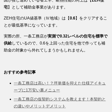
国が推し進めている省エネ、断熱性能の向上は【
ZEH住
宅
】として補助金事業があります。
ZEH住宅のUA値基準（Ⅳ地域）は【
0.6
】をクリアするこ
とが最低基準になっています。
実際の所、一条工務店が
実測で0.32レベルの住宅を標準で
供給
しているので、0.6を上回った住宅を他で作っても補
助金の対象から外れてしまうかもしれません。
おすすめ参考記事
一条工務店は高い！？坪単価を抑えた仕様アイキュ
ーブに1万安い裏メニュー
一条工務店の仮契約システムを教えます！本契約と
の違いやメリットデメリット