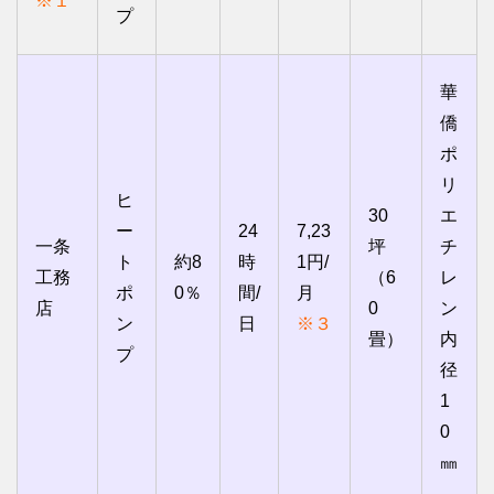
※１
プ
華
僑
ポ
リ
ヒ
30
エ
ー
24
7,23
一条
坪
チ
ト
約8
時
1円/
工務
（6
レ
ポ
0％
間/
月
店
0
ン
ン
日
※３
畳）
内
プ
径
1
0
㎜