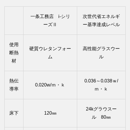
一条工務店 i-シリ
次世代省エネルギ
ーズⅡ
ー基準達成レベル
使用
硬質ウレタンフォー
高性能グラスウー
断熱
ム
ル
材
熱伝
0.036～0.038ｗ/
0.020w/ｍ・ｋ
導率
ｍ・ｋ
24kグラウスー
床下
120㎜
ル 80㎜