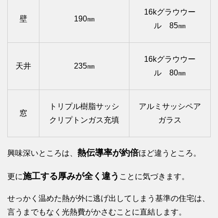
16kグラウウー
壁
190㎜
ル 85㎜
16kグラウウー
天井
235㎜
ル 80㎜
トリプル樹脂サッシ
アルミサッシペア
窓
クリプトンガス充填
ガラス
熱伝導率が約倍
興味深いところは、
ほど違うところ。
施工する厚みが全く違う
更に
ことに気づきます。
せっかく温めた熱が外に逃げ出してしまう基準の住宅は、
言うまでもなく光熱費がかさむことに直結します。