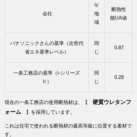
Ⅳ
断熱性
会社
地
能UA値
域
パナソニックさんの基準（次世代
同
0.87
省エネ基準レベル）
じ
一条工務店の基準（i-シリーズ
同
0.28
Ⅱ）
じ
硬質ウレタンフ
現在の一条工務店の使用断熱材は、【
ォーム
】を採用しています。
これは住宅で使われる断熱材の最高等級に位置する素材で
す。