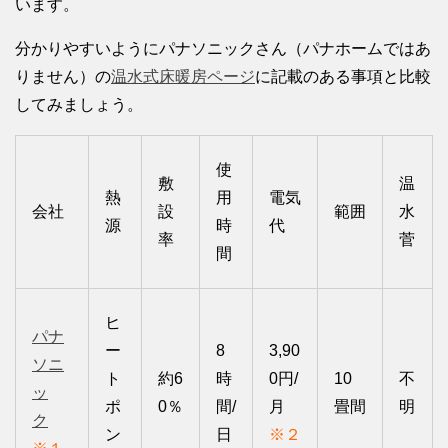
います。
分かりやすいようにパナソニックさん（パナホームではあ
りません）の
温水式床暖房ページ
に記載のある事項と比較
してみましょう。
使
敷
温
熱
用
電気
会社
設
範囲
水
源
時
代
率
菅
間
ヒ
パナ
ー
8
3,90
ソニ
ト
約6
時
0円/
10
不
ッ
ポ
0％
間/
月
畳間
明
ク
ン
日
※２