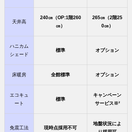
240㎝（OP:1階260
265㎝（2階25
天井高
㎝）
0㎝）
ハニカム
標準
オプション
シェード
床暖房
全館標準
オプション
エコキュ
キャンペーン
標準
ート
サービス※²
地盤状況によ
免震工法
現時点採用不可
り採用可