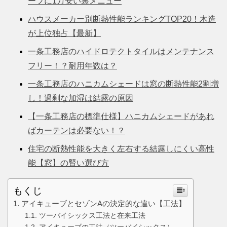
ーブに1万安い裏メニュー
ハウスメーカー別断熱性能ランキングTOP20！木造
が上位独占【最新】
一条工務店のハイドロテクトタイルはメンテナンス
フリー！？耐用年数は？
一条工務店のハニカムシェードは窓の断熱性能2割増
し！過剰な加湿は結露の原因
【一条工務店の標準仕様】ハニカムシェードがあれ
ばカーテンは必要ない！？
住宅の断熱性能を大きく左右する結露しにくい高性
能【窓】の賢い選び方
もくじ
アイキューブとセゾンAの決定的な違い【工法】
ツーバイシックス工法と在来工法