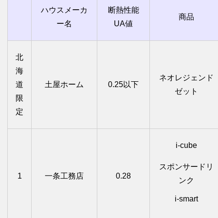
ハウスメーカ
断熱性能
商品
ー名
UA値
北
海
ネオレジェンド
道
土屋ホーム
0.25以下
ゼット
限
定
i-cube
スポンサードリ
1
一条工務店
0.28
ンク
i-smart