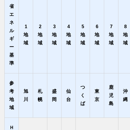
省
エ
ネ
1
2
3
4
5
6
7
8
ル
地
地
地
地
地
地
地
地
ギ
域
域
域
域
域
域
域
域
ー
基
準
参
つ
鹿
考
旭
札
盛
仙
東
沖
く
児
地
川
幌
岡
台
京
縄
ば
島
域
Ｈ