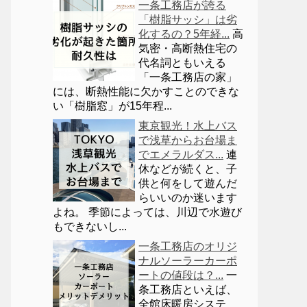
一条工務店が誇る
「樹脂サッシ」は劣
化するの？5年経...
高
気密・高断熱住宅の
代名詞ともいえる
「一条工務店の家」
には、断熱性能に欠かすことのできな
い「樹脂窓」が15年程...
東京観光！水上バス
で浅草からお台場ま
でエメラルダス...
連
休などが続くと、子
供と何をして遊んだ
らいいのか迷います
よね。 季節によっては、川辺で水遊び
もできないし...
一条工務店のオリジ
ナルソーラーカーポ
ートの値段は？...
一
条工務店といえば、
全館床暖房システ