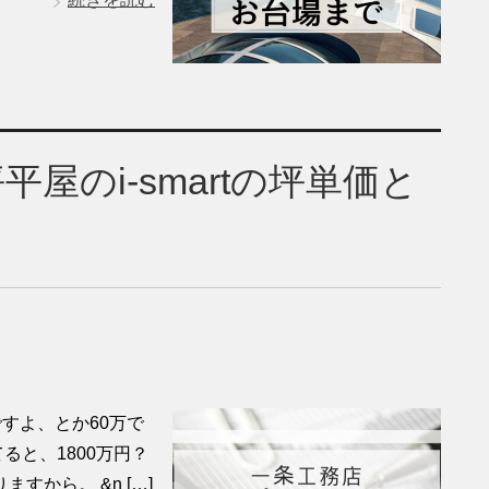
屋のi-smartの坪単価と
すよ、とか60万で
ると、1800万円？
から。 &n […]