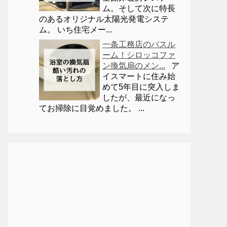
ム。そして次に特長
のあるオリジナル太陽光発電システ
ム。 いち住宅メー...
一条工務店のバスル
ーム！シロッコファ
ン換気扇のメン...
ア
イスマートに住み始
めて5年目に突入しま
したが、最近になっ
てお掃除に目覚めました。 ...