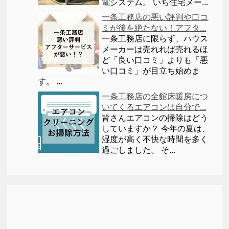
電システム。 いち住宅メー...
一条工務店の悪い評判や口コ
ミが後を絶たない！アフタ...
一条工務店に限らず、ハウス
メーカーは売れれば売れるほ
ど「良い口コミ」よりも「悪
い口コミ」が目立ち始めま
す。 ...
一条工務店の全館床暖房につ
いてくるエアコンは自分で...
皆さんエアコンの掃除はどう
していますか？ 今年の夏は、
湿度が高く不快な時間を多く
過ごしました。 そ...