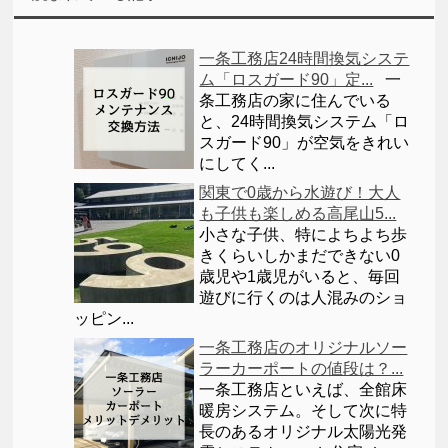
一条工務店24時間換気システ
ム「ロスガード90」定...
一
条工務店の家に住んでいる
と、24時間換気システム「ロ
スガード90」が空気をきれい
にしてく...
関東で0歳から水遊び！大人
も子供も楽しめる高尾山5...
小さな子供、特によちよち歩
きくらいしかまだできない0
歳児や1歳児がいると、毎回
遊びに行くのは人混みのショ
ッピン...
一条工務店のオリジナルソー
ラーカーポートの値段は？...
一条工務店といえば、全館床
暖房システム。そして次に特
長のあるオリジナル太陽光発